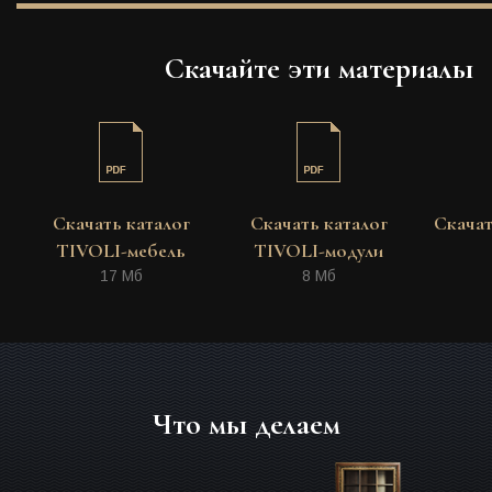
Скачайте эти материалы
Скачать каталог
Скачать каталог
Скачат
TIVOLI-мебель
TIVOLI-модули
17 Мб
8 Мб
Что мы делаем