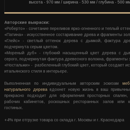
высота - 970 мм / ширина - 530 мм / глубина - 500 м
Авторские выкраски:
«Роберто» - сочетание переливов ярко-огненного и теплый отте
«Патина» - искусственное состаривание древа и фрагменты зол
«Глейс» - светлый оттенок дерева с дымкой, фактура дре
подчеркнута серым цветом.
«Мореный дуб» - глубокий насыщенный цвет дерева с ды
серого, подчеркнутая фактура древесного волокна, фрагменты 
«Ностальжи» - разбеленный глубокий цвет, который создает и
итальянского стиля в интерьере.
Выполненная по индивидуальным авторским эскизам
меб
натурального дерева
вдохнет новую жизнь в ваш привычны
прекрасно подходит для оформления просторных спален, 
рабочих кабинетов, роскошных ресторанных залов или к
гостиных.
+4% при отгрузке товара со склада г. Москвы и г. Краснодара