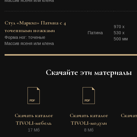
Массив ясеня или клена
Стул «Маркиз» Патина с 4
970 х
точенными ножками
Патина
530 х
Форма ног: точеные
500 мм
Массив ясеня или клена
Скачайте эти материалы
Скачать каталог
Скачать каталог
Скачат
TIVOLI-мебель
TIVOLI-модули
17 Мб
8 Мб